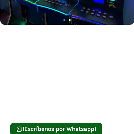
Descubre nuestras soluciones en
juegos
Orion Zoe
, diseñadas para adaptarse a
cualquier necesidad de entretenimiento
digital. Ofrecemos una variedad de
opciones flexibles, desde la venta hasta el
arriendo de juegos exclusivos, asegurando
que encuentres la opción perfecta para tu
local, audiencia y espacio disponible.
¡Escríbenos por Whatsapp!