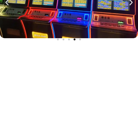
Dentro de los ya conocidos juegos en línea de
Bingos que se manejan en el mercado nacional
tales como Bingo Show Ball, Flash 10, Torpedo,
etc., nosotros también manejamos una versión
mucho más atractiva y versátil, BINGO FARAÓN.
En este servidor puedes enlazar hasta 20
máquinas doble pantalla con acumulado en
común entre ellas haciendo mucho más
interesante el juego para tus clientes.
Esta versión de Bingo, ha demostrado ser