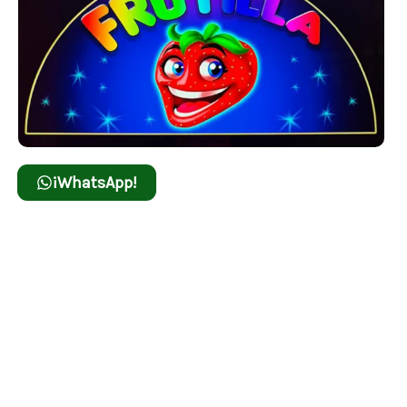
¡WhatsApp!
Frutilla
Dale un giro a la suerte con Frutilla, una
tragamonedas vibrante que mezcla lo tradicional
con emocionantes posibilidades de ganar.
Flaming Hot