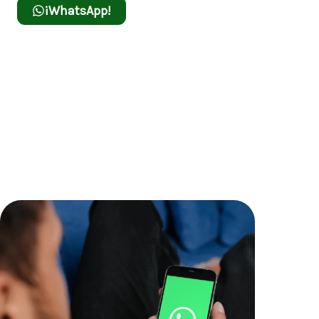
¡WhatsApp!
Call of jungle
Adéntrate en la jungla y responde al llamado de la
aventura con Call of Jungle, donde la naturaleza
salvaje esconde grandes premios