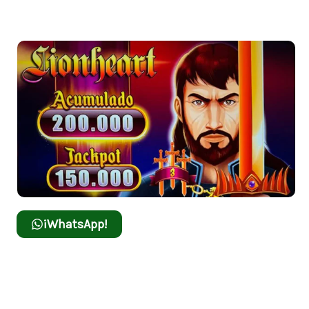
¡WhatsApp!
LionHeart
Embárcate en una aventura épica con LionHeart,