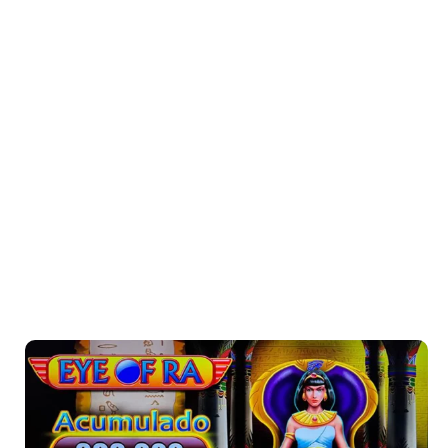
Lucky Halloween
Vive la magia de Halloween todo el año con Lucky
Halloween, un juego lleno de sorpresas y premios
espeluznantes.
Eye of Ra
Explora los misterios del antiguo Egipto con Eye of
Ra, una tragamonedas que te lleva a descubrir
tesoros ocultos bajo la mirada del dios Ra.