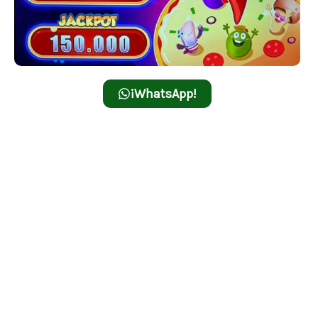
¡WhatsApp!
Pizza Party
Disfruta de una deliciosa fiesta de premios con
Pizza Party, una tragamonedas que combina
diversión y grandes recompensas.
Juicy Fruits
Revive la esencia de las tragamonedas clásicas