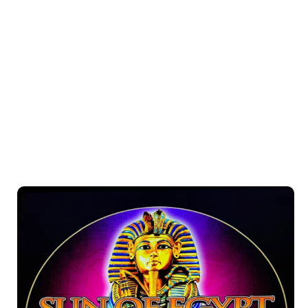
una tragamonedas que combina valentía y
grandes recompensas en un solo juego.
Sun of Egypt
Siente el calor del desierto y busca las riquezas del
faraón en Sun of Egypt, una tragamonedas que
brilla con cada giro.