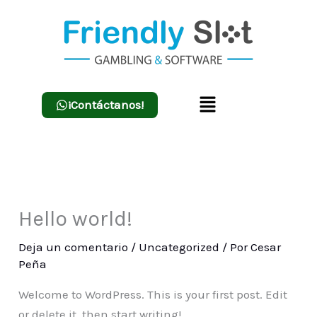
Ir
al
contenido
Menú
¡Contáctanos!
Hello world!
Deja un comentario
/
Uncategorized
/ Por
Cesar
Peña
Welcome to WordPress. This is your first post. Edit
or delete it, then start writing!