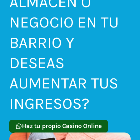
ALMACÉN O
NEGOCIO EN TU
BARRIO Y
DESEAS
AUMENTAR TUS
INGRESOS?
Haz tu propio Casino Online