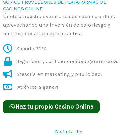
SOMOS PROVEEDORES DE PLATAFORMAS DE
CASINOS ONLINE
Únete a nuestra extensa red de casinos online,
aprovechando una inversión de bajo riesgo y
rentabilidad altamente atractiva.
Soporte 24/7.
Seguridad y confidencialidad garantizada.
Asesoría en marketing y publicidad.
¡Atrévete a ganar!
Haz tu propio Casino Online
Disfruta de: