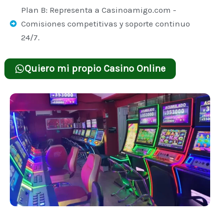
Plan B: Representa a Casinoamigo.com -
Comisiones competitivas y soporte continuo
24/7.
Quiero mi propio Casino Online