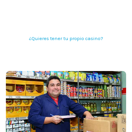
¿Quieres tener tu propio casino?