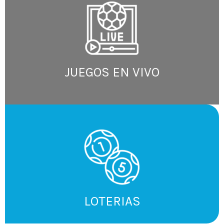
JUEGOS EN VIVO
LOTERIAS