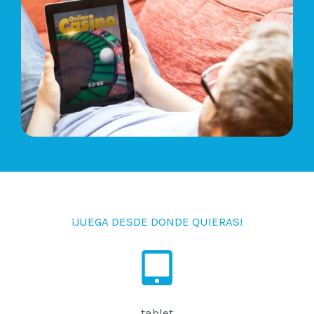
¡JUEGA DESDE DONDE QUIERAS!
tablet