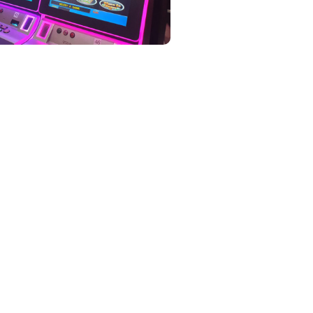
in invertir.
onaremos las mejores máquinas
odos los trámites para una
vicio técnico y de
s, quincenales o mensuales,