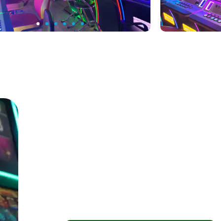
¡Contáctanos! Hazte socio y gana dinero s
¿Ya estás decidido? ¡Adelante! Selecci
y juegos para tu negocio, gestionando t
instalación rápida, con un impecable ser
recaudación.
Las recaudaciones podrán ser semanale
dependiendo de los flujos.